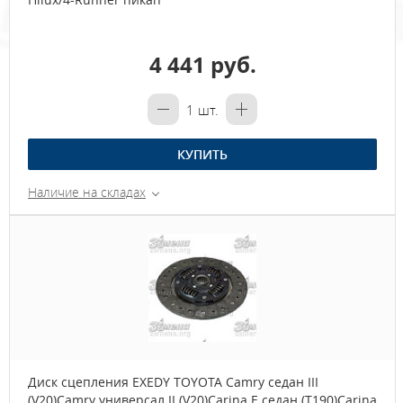
4 441 руб.
1
шт.
КУПИТЬ
Наличие на складах
Диск сцепления EXEDY TOYOTA Camry седан III
(V20)Camry универсал II (V20)Carina E седан (T190)Carina