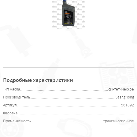
Подробные характеристики
Тип масла
синтетическое
Производитель
Ssang Yong
Артикул
561892
Фасовка
1
Применяемость
трансмиссионное